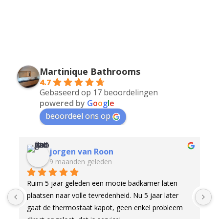
Martinique Bathrooms
4.7
Gebaseerd op 17 beoordelingen
powered by
G
o
o
g
l
e
beoordeel ons op
jorgen van Roon
9 maanden geleden
Ruim 5 jaar geleden een mooie badkamer laten 
O
plaatsen naar volle tevredenheid. Nu 5 jaar later 
d
gaat de thermostaat kapot, geen enkel probleem 
g