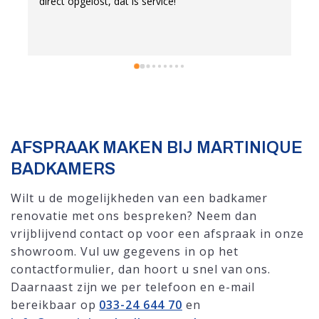
direct opgelost, dat is service!
s
s
p
d
e
a
w
w
w
AFSPRAAK MAKEN BIJ MARTINIQUE
BADKAMERS
Wilt u de mogelijkheden van een badkamer
renovatie met ons bespreken? Neem dan
vrijblijvend contact op voor een afspraak in onze
showroom. Vul uw gegevens in op het
contactformulier, dan hoort u snel van ons.
Daarnaast zijn we per telefoon en e-mail
bereikbaar op
033-24 644 70
en