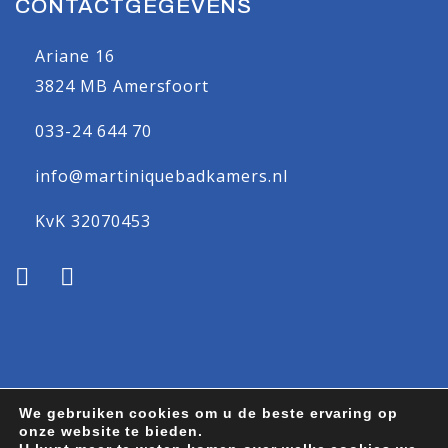
CONTACTGEGEVENS
Ariane 16
3824 MB Amersfoort
033-24 644 70
info@martiniquebadkamers.nl
KvK 32070453
We gebruiken cookies om u de beste ervaring op
onze website te bieden.
Algemene voorwaarden
Privacy statement