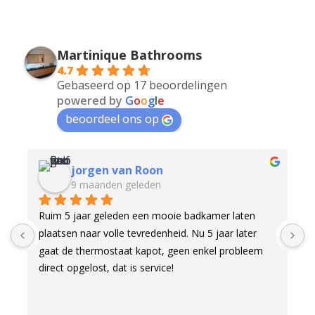
Martinique Bathrooms
4.7
Gebaseerd op 17 beoordelingen
powered by
G
o
o
g
l
e
beoordeel ons op
Robert Molijn
10 maanden geleden
badkamer laten 
Onze nieuwe badkamer hebben we laten 
 Nu 5 jaar later 
door Martijn, en dat is een uitstekende ke
n enkel probleem 
gebleken. Het contact verliep prettig: in de 
showroom konden we alle mogelijke kleur-
stijlcombinaties rustig bekijken. De leverin
punctueel en alles werd zorgvuldig geregel