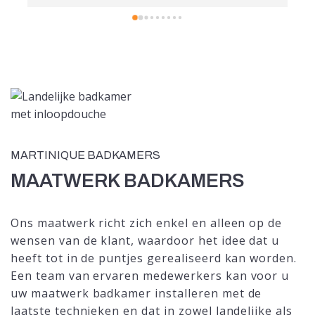
de installatie bracht Martijn ons in contac
externe partij die het werk heeft uitgevoerd
absolute toppers die zeer netjes en vakkun
werk gingen. Dankzij deze samenwerking g
we nu van een prachtige badkamer en wet
waar we moeten zijn voor kwaliteit en serv
MARTINIQUE BADKAMERS
MAATWERK BADKAMERS
Ons maatwerk richt zich enkel en alleen op de
wensen van de klant, waardoor het idee dat u
heeft tot in de puntjes gerealiseerd kan worden.
Een team van ervaren medewerkers kan voor u
uw maatwerk badkamer installeren met de
laatste technieken en dat in zowel landelijke als