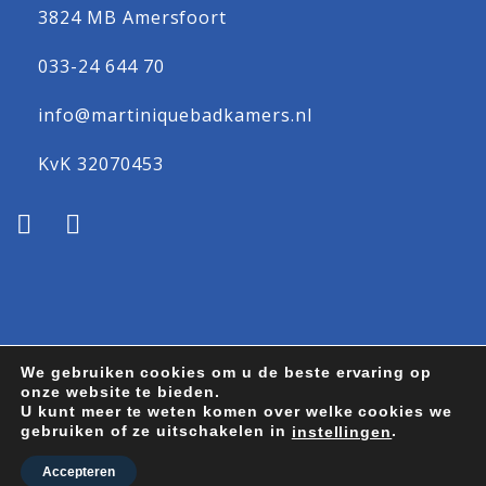
3824 MB Amersfoort
033-24 644 70
info@martiniquebadkamers.nl
KvK 32070453
We gebruiken cookies om u de beste ervaring op
onze website te bieden.
Algemene voorwaarden
Privacy statement
U kunt meer te weten komen over welke cookies we
Sitemap
gebruiken of ze uitschakelen in
.
instellingen
Copyright
2026
Martinique Badkamers
Accepteren