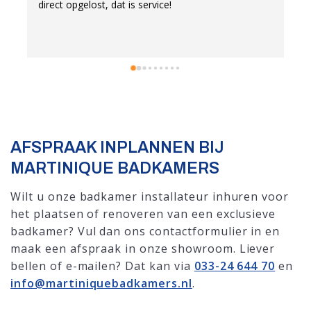
direct opgelost, dat is service!
s
s
p
d
e
a
w
w
w
AFSPRAAK INPLANNEN BIJ
MARTINIQUE BADKAMERS
Wilt u onze badkamer installateur inhuren voor
het plaatsen of renoveren van een exclusieve
badkamer? Vul dan ons contactformulier in en
maak een afspraak in onze showroom. Liever
bellen of e-mailen? Dat kan via
033-24 644 70
en
info@martiniquebadkamers.nl
.