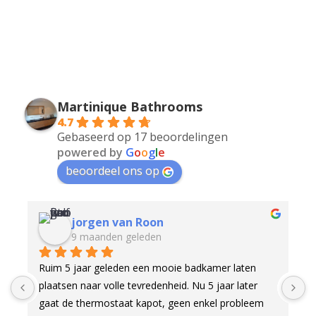
Martinique Bathrooms
4.7
Gebaseerd op 17 beoordelingen
powered by
G
o
o
g
l
e
beoordeel ons op
jorgen van Roon
9 maanden geleden
Ruim 5 jaar geleden een mooie badkamer laten 
O
plaatsen naar volle tevredenheid. Nu 5 jaar later 
d
gaat de thermostaat kapot, geen enkel probleem 
g