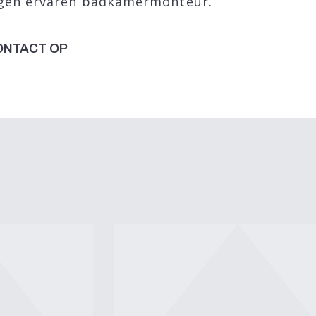
igen ervaren badkamermonteur.
ONTACT OP