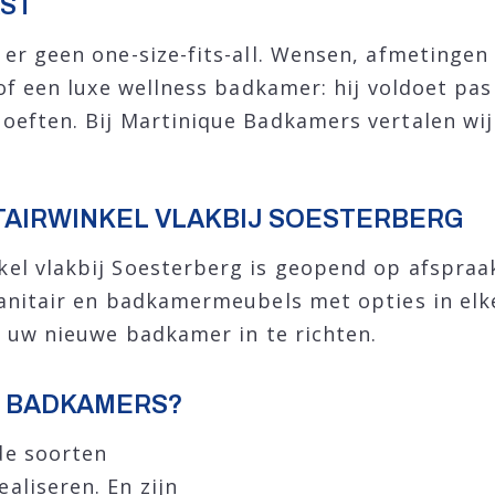
AST
r geen one-size-fits-all. Wensen, afmetingen e
of een luxe wellness badkamer: hij voldoet pas
oeften. Bij Martinique Badkamers vertalen w
TAIRWINKEL VLAKBIJ SOESTERBERG
l vlakbij Soesterberg is geopend op afspraak
sanitair en badkamermeubels met opties in elk
m uw nieuwe badkamer in te richten.
E BADKAMERS?
de soorten
aliseren. En zijn