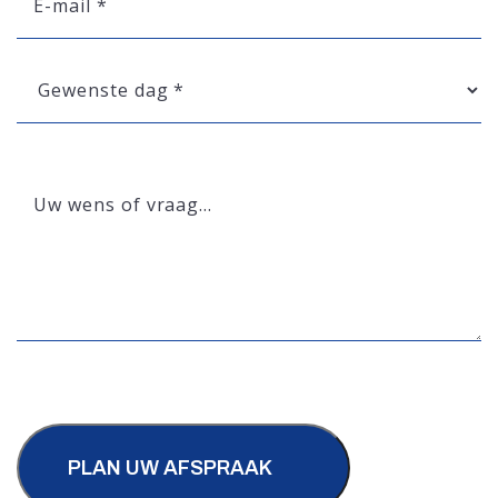
mail
*
Gewenste
dag
*
Uw
wens
of
vraag…