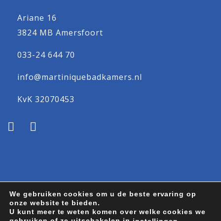
Ariane 16
3824 MB Amersfoort
033-24 644 70
info@martiniquebadkamers.nl
KvK 32070453
We gebruiken cookies om u de beste ervaring op
onze website te bieden.
Algemene voorwaarden
Privacy statement
U kunt meer te weten komen over welke cookies we
gebruiken of ze uitschakelen in
.