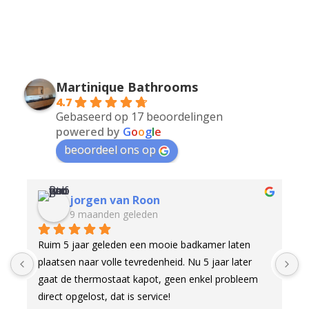
Martinique Bathrooms
4.7
Gebaseerd op 17 beoordelingen
powered by
G
o
o
g
l
e
beoordeel ons op
Robert Molijn
10 maanden geleden
Onze nieuwe badkamer hebben we laten ontwerpen 
W
door Martijn, en dat is een uitstekende keuze 
M
gebleken. Het contact verliep prettig: in de 
T
showroom konden we alle mogelijke kleur- en 
i