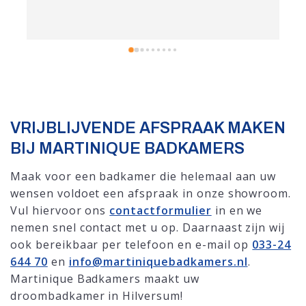
stijlcombinaties rustig bekijken. De levering was 
k
punctueel en alles werd zorgvuldig geregeld. Voor 
w
de installatie bracht Martijn ons in contact met een 
l
externe partij die het werk heeft uitgevoerd; 
p
absolute toppers die zeer netjes en vakkundig te 
M
werk gingen. Dankzij deze samenwerking genieten 
we nu van een prachtige badkamer en weten we 
waar we moeten zijn voor kwaliteit en service.
VRIJBLIJVENDE AFSPRAAK MAKEN
BIJ MARTINIQUE BADKAMERS
Maak voor een badkamer die helemaal aan uw
wensen voldoet een afspraak in onze showroom.
Vul hiervoor ons
contactformulier
in en we
nemen snel contact met u op. Daarnaast zijn wij
ook bereikbaar per telefoon en e-mail op
033-24
644 70
en
info@martiniquebadkamers.nl
.
Martinique Badkamers maakt uw
droombadkamer in Hilversum!